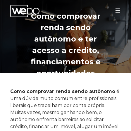
Como comprovar
renda sendo
autônomo e ter
acesso a crédito,
financiamentos e
oportunidades
Como comprovar renda sendo autônomo
é
uma dúvida muito comum entre profissionais
liberais que trabalham por conta própria.
Muitas vezes, mesmo ganhando bem, o
autônomo enfrenta barreiras ao solicitar
crédito, financiar um imóvel, alugar um imóvel