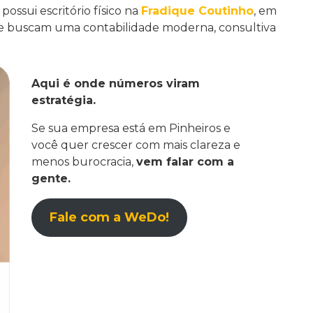
ssui escritório físico na
Fradique Coutinho
, em
que buscam uma contabilidade moderna, consultiva
Aqui é onde números viram
estratégia.
Se sua empresa está em Pinheiros e
você quer crescer com mais clareza e
menos burocracia,
vem falar com a
gente.
Fale com a WeDo!