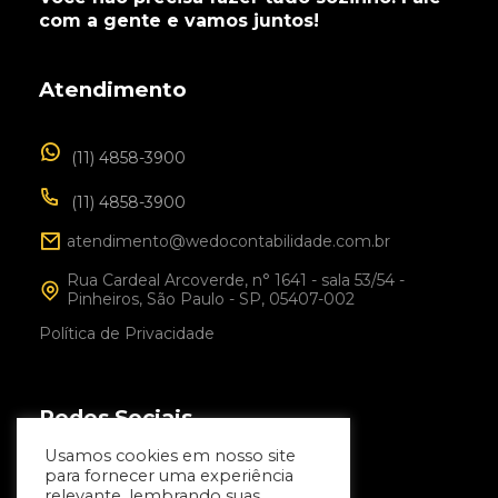
com a gente e vamos juntos!
Atendimento
(11) 4858-3900
(11) 4858-3900
atendimento@wedocontabilidade.com.br
Rua Cardeal Arcoverde, n° 1641 - sala 53/54 -
Pinheiros, São Paulo - SP, 05407-002
Política de Privacidade
Redes Sociais
Usamos cookies em nosso site
Facebook
para fornecer uma experiência
relevante, lembrando suas