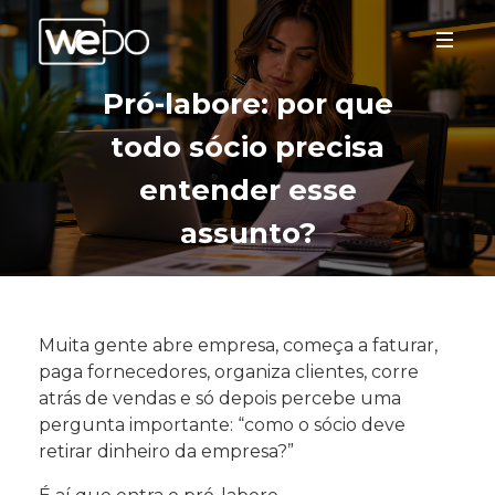
Pró-labore: por que
todo sócio precisa
entender esse
assunto?
Muita gente abre empresa, começa a faturar,
paga fornecedores, organiza clientes, corre
atrás de vendas e só depois percebe uma
pergunta importante: “como o sócio deve
retirar dinheiro da empresa?”