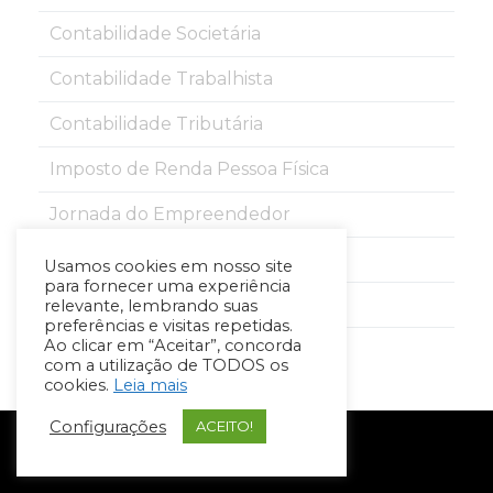
Contabilidade Societária
Contabilidade Trabalhista
Contabilidade Tributária
Imposto de Renda Pessoa Física
Jornada do Empreendedor
Notícias de COVID-19
Usamos cookies em nosso site
para fornecer uma experiência
Reforma Tributária
relevante, lembrando suas
preferências e visitas repetidas.
Ao clicar em “Aceitar”, concorda
Tudo sobre sua Contabilidade
com a utilização de TODOS os
cookies.
Leia mais
Configurações
ACEITO!