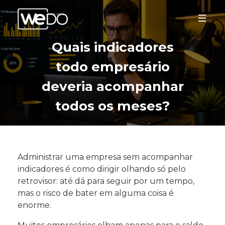
Quais indicadores
todo empresário
deveria acompanhar
todos os meses?
Administrar uma empresa sem acompanhar
indicadores é como dirigir olhando só pelo
retrovisor: até dá para seguir por um tempo,
mas o risco de bater em alguma coisa é
enorme.