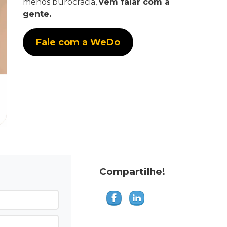
menos burocracia,
vem falar com a
gente.
Fale com a WeDo
Compartilhe!